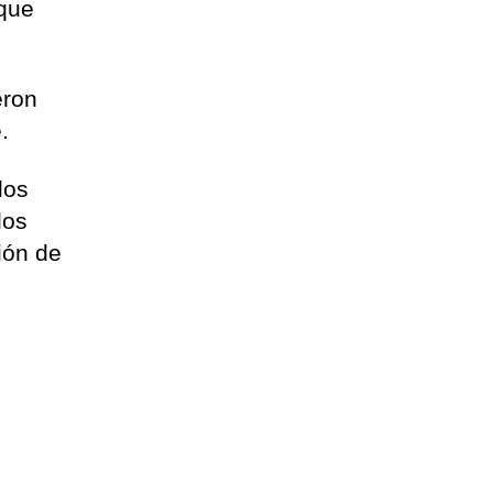
 que
eron
.
los
dos
ión de