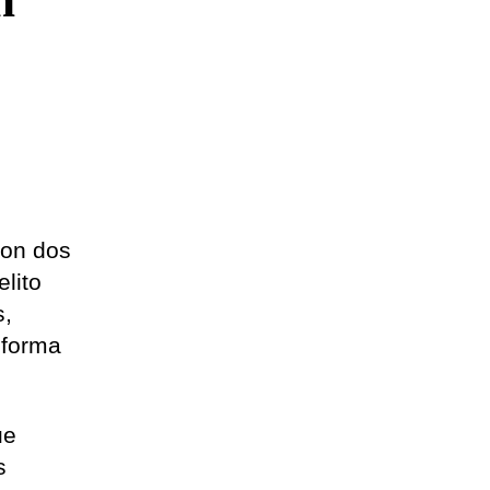
n
con dos
lito
s,
nforma
ue
s