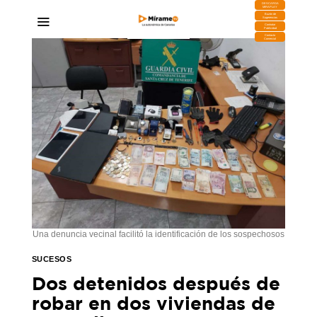
DESCARGA
MIRAPLAY
Buzón de
Sugerencias
Contratar
Publicidad
Contacto
Comercial
Una denuncia vecinal facilitó la identificación de los sospechosos
SUCESOS
Dos detenidos después de
robar en dos viviendas de