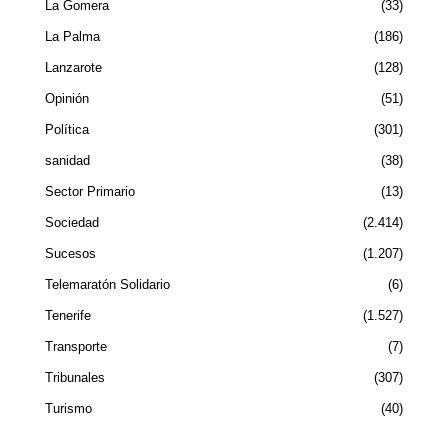
La Gomera
33
La Palma
186
Lanzarote
128
Opinión
51
Política
301
sanidad
38
Sector Primario
13
Sociedad
2.414
Sucesos
1.207
Telemaratón Solidario
6
Tenerife
1.527
Transporte
7
Tribunales
307
Turismo
40