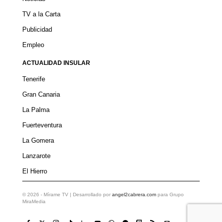
TV a la Carta
Publicidad
Empleo
ACTUALIDAD INSULAR
Tenerife
Gran Canaria
La Palma
Fuerteventura
La Gomera
Lanzarote
El Hierro
©
2026
- Mírame TV | Desarrollado por
angel2cabrera.com
para Grupo
MiraMedia