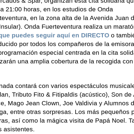
cados & Spar, organizan esta cita solidaria q
 a 21:00 horas, en los estudios de Onda
eventura, en la zona alta de la Avenida Juan 
 Insular). Onda Fuerteventura realiza un marat
que puedes seguir aquí en DIRECTO
o tamb
ducido por todos los compañeros de la emisora
ogramación especial centrada en la cita solid
zarán una amplia cobertura de la recogida con
jornada contará con varios espectáculos musical
n, Tributo Fito & Fitipaldis (acústico), Son de
ce, Mago Jean Clown, Joe Valdivia y Alumnos d
a, entre otras sorpresas. Los más pequeños 
aras, así como la mágica visita de Papá Noel. 
 asistentes.