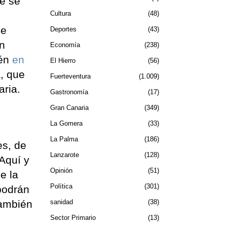
ue se
Cultura
48
de
Deportes
43
ón
Economía
238
ién
en
El Hierro
56
, que
Fuerteventura
1.009
aria.
Gastronomía
17
Gran Canaria
349
La Gomera
33
La Palma
186
es, de
Lanzarote
128
 Aquí y
Opinión
51
e la
Política
301
podrán
sanidad
38
También
Sector Primario
13