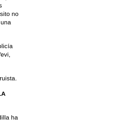
s
sito no
 una
licía
evi,
ruista.
LA
illa ha