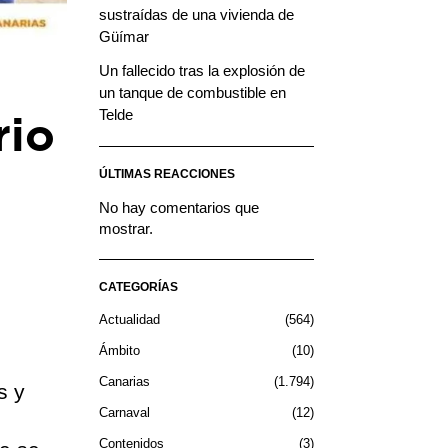
sustraídas de una vivienda de
Güímar
Un fallecido tras la explosión de
un tanque de combustible en
Telde
rio
ÚLTIMAS REACCIONES
No hay comentarios que
mostrar.
CATEGORÍAS
Actualidad
564
Ámbito
10
Canarias
1.794
s y
Carnaval
12
Contenidos
3