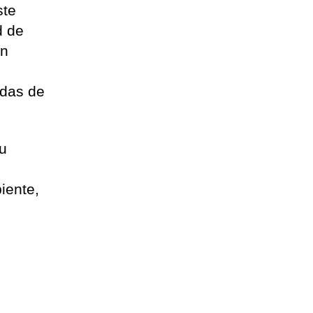
ste
d de
en
idas de
su
o
iente,