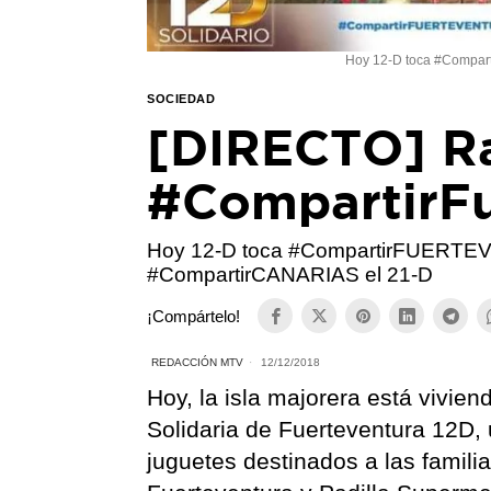
Hoy 12-D toca #Compa
SOCIEDAD
[DIRECTO] Ra
#CompartirFu
Hoy 12-D toca #CompartirFUERTE
#CompartirCANARIAS el 21-D
¡Compártelo!
REDACCIÓN MTV
12/12/2018
Hoy, la isla majorera está vivie
Solidaria de Fuerteventura 12D,
juguetes destinados a las famil