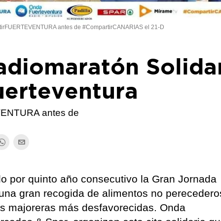
rtirFUERTEVENTURA antes de #CompartirCANARIAS el 21-D
diomaratón Solida
erteventura
VENTURA antes de
ndo por quinto año consecutivo la Gran Jornada
 una gran recogida de alimentos no perecedero
ias majoreras más desfavorecidas. Onda