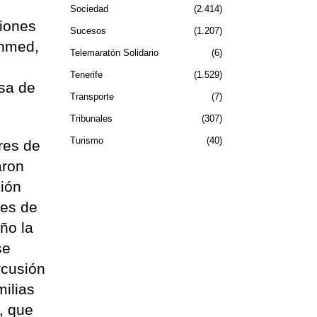
Sociedad
2.414
ciones
Sucesos
1.207
enmed,
Telemaratón Solidario
6
Tenerife
1.529
sa de
Transporte
7
Tribunales
307
Turismo
40
res de
aron
ción
res de
ño la
se
rcusión
milias
, que