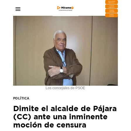
DESCARGA
MIRAPLAY
Buzón de
Sugerencias
Contratar
Publicidad
Contacto
Comercial
Los concejales de PSOE
POLÍTICA
Dimite el alcalde de Pájara
(CC) ante una inminente
moción de censura