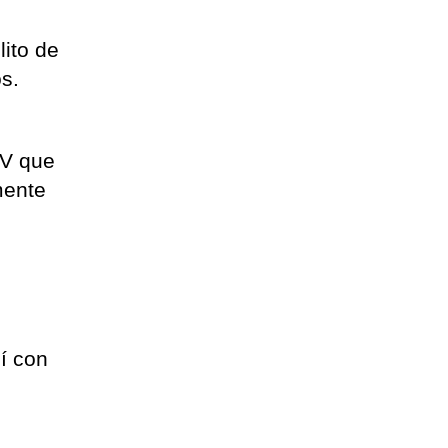
lito de
s.
s
TV que
mente
sí con