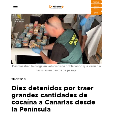
DESCARGA
MIRAPLAY
Buzón de
Sugerencias
Contratar
Publicidad
Contacto
Comercial
Desplazaban la droga en vehículos de doble fondo que venían a
las islas en barcos de pasaje
SUCESOS
Diez detenidos por traer
grandes cantidades de
cocaína a Canarias desde
la Península