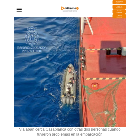
DESCARGA
MIRAPLAY
Buzón de
Sugerencias
Contratar
Publicidad
Contacto
Comercial
Viajaban cerca Casablanca con otras dos personas cuando
tuvieron problemas en la embarcación