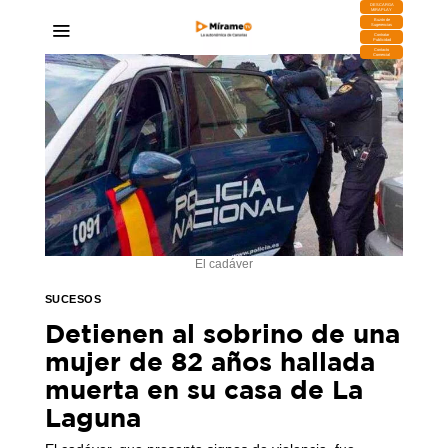
DESCARGA
MIRAPLAY
Buzón de
Sugerencias
Contratar
Publicidad
Contacto
Comercial
El cadáver
SUCESOS
Detienen al sobrino de una
mujer de 82 años hallada
muerta en su casa de La
Laguna