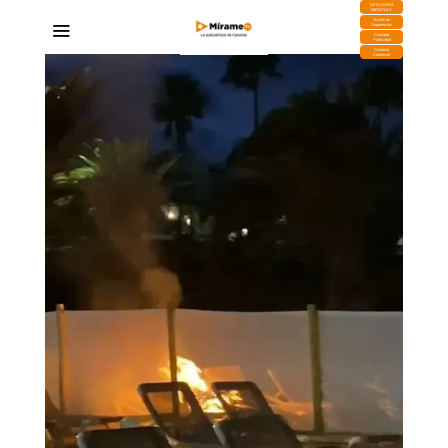
DESCARGA
MIRAPLAY
Buzón de
Sugerencias
Contratar
Publicidad
Contacto
Comercial