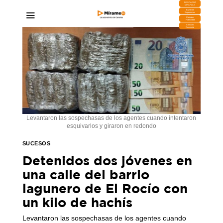
DESCARGA
MIRAPLAY
Buzón de
Sugerencias
Contratar
Publicidad
Contacto
Comercial
Levantaron las sospechasas de los agentes cuando intentaron
esquivarlos y giraron en redondo
SUCESOS
Detenidos dos jóvenes en
una calle del barrio
lagunero de El Rocío con
un kilo de hachís
Levantaron las sospechasas de los agentes cuando