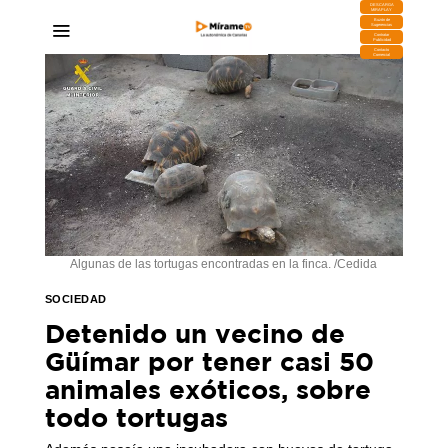
DESCARGA
MIRAPLAY
Buzón de
Sugerencias
Contratar
Publicidad
Contacto
Comercial
Algunas de las tortugas encontradas en la finca. /Cedida
SOCIEDAD
Detenido un vecino de
Güímar por tener casi 50
animales exóticos, sobre
todo tortugas