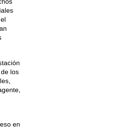
echos
iales
 el
ían
s
stación
 de los
les,
agente,
reso en