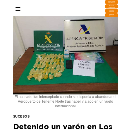
DESCARGA
MIRAPLAY
Buzón de
Sugerencias
Contratar
Publicidad
Contacto
Comercial
El acusado fue interceptado cuando se disponía a abandonar el
Aeropuerto de Tenerife Norte tras haber viajado en un vuelo
internacional
SUCESOS
Detenido un varón en Los