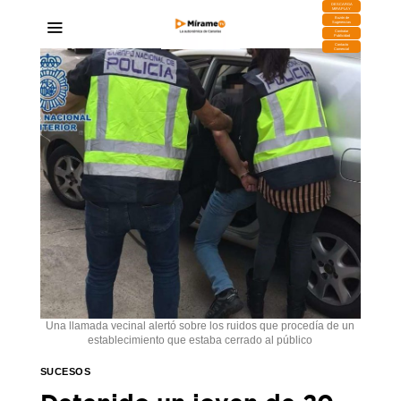
DESCARGA
MIRAPLAY
Buzón de
Sugerencias
Contratar
Publicidad
Contacto
Comercial
Una llamada vecinal alertó sobre los ruidos que procedía de un
establecimiento que estaba cerrado al público
SUCESOS