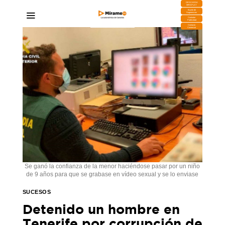
DESCARGA
MIRAPLAY
Buzón de
Sugerencias
Contratar
Publicidad
Contacto
Comercial
Se ganó la confianza de la menor haciéndose pasar por un niño
de 9 años para que se grabase en vídeo sexual y se lo enviase
SUCESOS
Detenido un hombre en
Tenerife por corrupción de