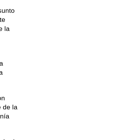
sunto
te
e la
na
a
on
 de la
enía