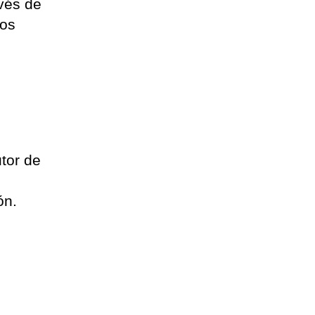
vés de
sos
utor de
ón.