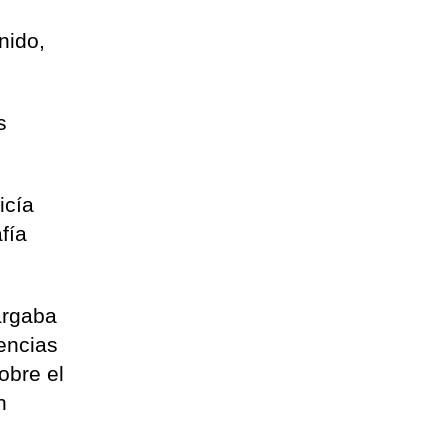
nido,
s
icía
fía
argaba
encias
obre el
n