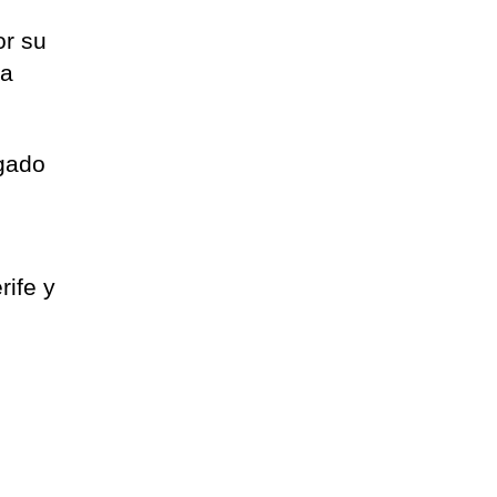
or su
la
zgado
rife y