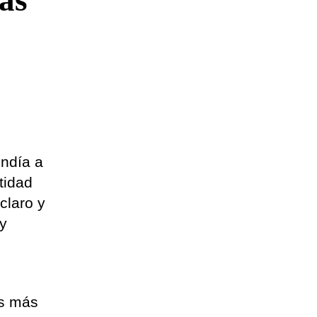
las
undía a
tidad
claro y
 y
es más