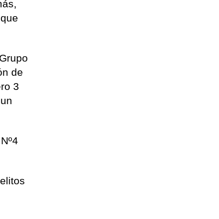
más,
 que
 Grupo
ón de
ro 3
 un
 Nº4
elitos