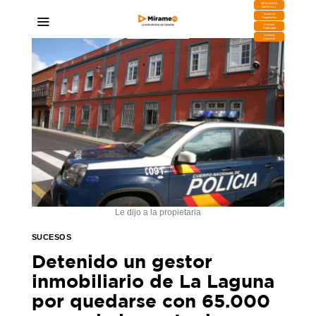
DESCARGA
MIRAPLAY
Buzón de
Sugerencias
Contratar
Publicidad
Contacto
Comercial
Le dijo a la propietaria
SUCESOS
Detenido un gestor
inmobiliario de La Laguna
por quedarse con 65.000