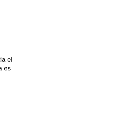
.
da el
a es