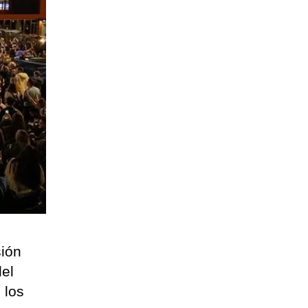
sión
del
 los