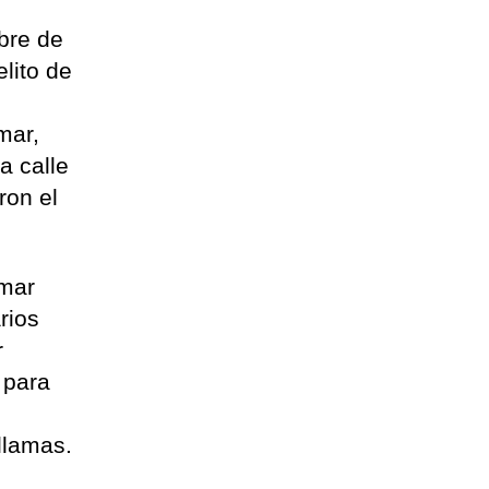
bre de
lito de
mar,
a calle
ron el
ámar
rios
r
 para
llamas.