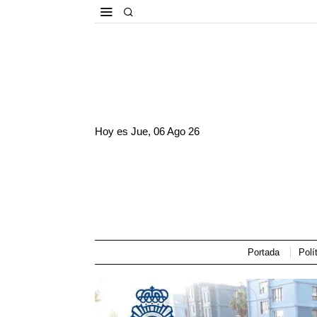
Hoy es
Jue, 06 Ago 26
Portada
Polí