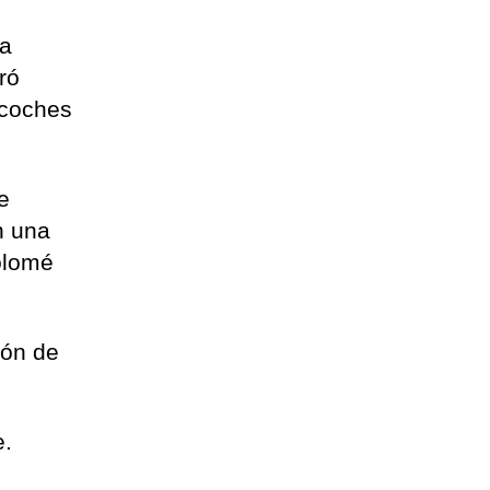
s
ía
ró
 coches
e
n una
olomé
ión de
e.