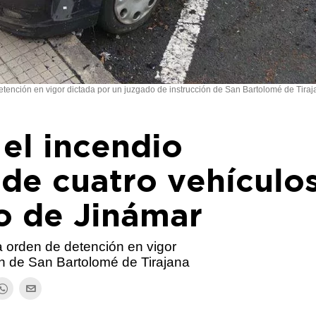
tención en vigor dictada por un juzgado de instrucción de San Bartolomé de Tira
el incendio
de cuatro vehículo
o de Jinámar
 orden de detención en vigor
ón de San Bartolomé de Tirajana