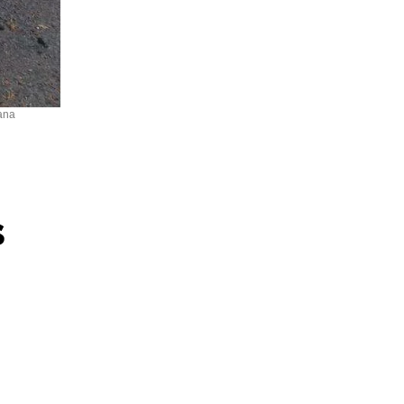
jana
s