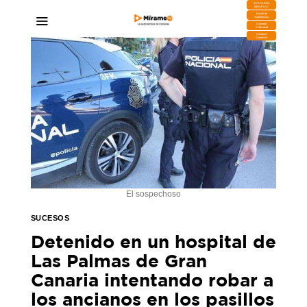
DESCARGA
MIRAPLAY
Buzón de
Sugerencias
Contratar
Publicidad
Contacto
Comercial
El sospechoso
SUCESOS
Detenido en un hospital de
Las Palmas de Gran
Canaria intentando robar a
los ancianos en los pasillos