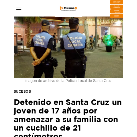
DESCARGA
MIRAPLAY
Buzón de
Sugerencias
Contratar
Publicidad
Contacto
Comercial
Imagen de archivo de la Policía Local de Santa Cruz.
SUCESOS
Detenido en Santa Cruz un
joven de 17 años por
amenazar a su familia con
un cuchillo de 21
centímetros