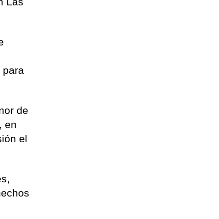
n Las
e
o para
nor de
, en
ión el
es,
 hechos