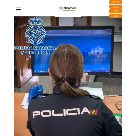
DESCARGA
MIRAPLAY
Buzón de
Sugerencias
Contratar
Publicidad
Contacto
Comercial