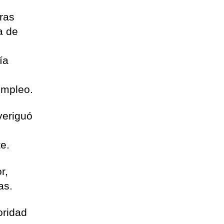
Tras
a de
ía
empleo.
veriguó
e.
r,
as.
oridad