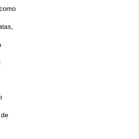
, como
atas,
a
l
o
 de