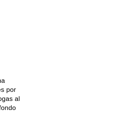
ha
es por
ogas al
 fondo
s