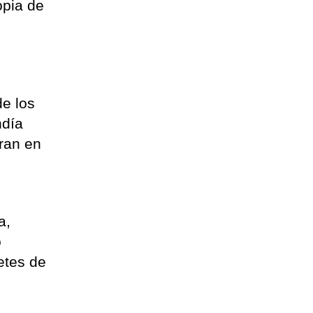
opia de
de los
ndía
eran en
a,
o
etes de