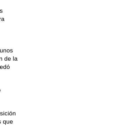
es
ra
 unos
n de la
uedó
e
sición
s que