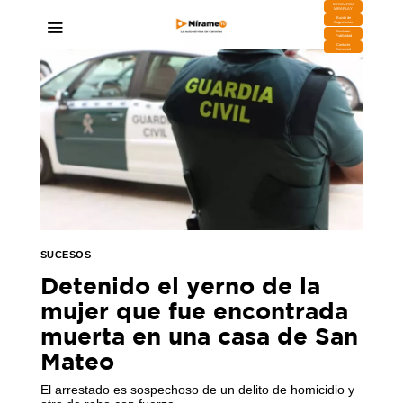
DESCARGA
MIRAPLAY
Buzón de
Sugerencias
Contratar
Publicidad
Contacto
Comercial
SUCESOS
Detenido el yerno de la
mujer que fue encontrada
muerta en una casa de San
Mateo
El arrestado es sospechoso de un delito de homicidio y