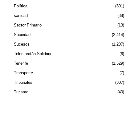
Política
301
sanidad
38
Sector Primario
13
Sociedad
2.414
Sucesos
1.207
Telemaratón Solidario
6
Tenerife
1.529
Transporte
7
Tribunales
307
Turismo
40