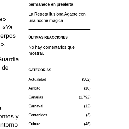
permanece en prealerta
La Retreta ilusiona Agaete con
te»
una noche mágica
: «Ya
uerpos
ÚLTIMAS REACCIONES
s».
No hay comentarios que
mostrar.
Guardia
n de
CATEGORÍAS
Actualidad
562
Ámbito
10
Canarias
1.792
Carnaval
12
a
ontes y
Contenidos
3
entorno
Cultura
48