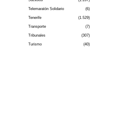
Telemaratón Solidario
6
Tenerife
1.529
Transporte
7
Tribunales
307
Turismo
40