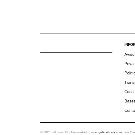
INFO
Aviso
Priva
Polít
Trans
Canal
Bases
Conta
©
2026
- Mírame TV | Desarrollado por
angel2cabrera.com
para Gru