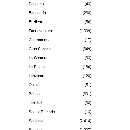
Deportes
43
Economía
238
El Hierro
56
Fuerteventura
1.009
Gastronomía
17
Gran Canaria
349
La Gomera
33
La Palma
186
Lanzarote
128
Opinión
51
Política
301
sanidad
38
Sector Primario
13
Sociedad
2.414
Sucesos
1.207