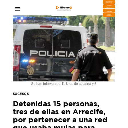
DESCARGA
MIRAPLAY
Buzón de
Sugerencias
Contratar
Publicidad
Contacto
Comercial
Se han intervenido 11 kilos de cocaína y 3
SUCESOS
Detenidas 15 personas,
tres de ellas en Arrecife,
por pertenecer a una red
que usaba mulas para