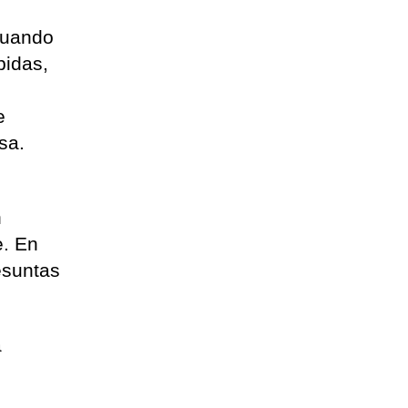
cuando
bidas,
e
sa.
n
e. En
esuntas
a