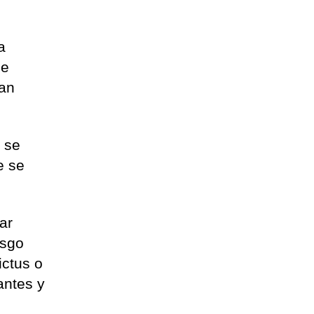
a
ue
ban
n se
e se
ar
esgo
ictus o
antes y