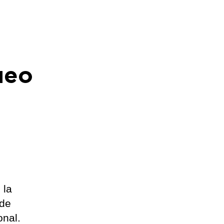
ueo
 la
 de
onal.