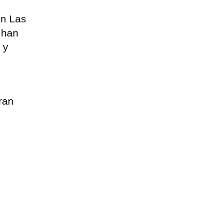
en Las
 han
 y
ran