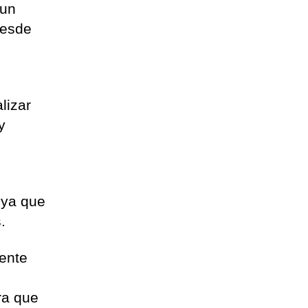
 un
desde
lizar
y
, ya que
.
mente
ra que