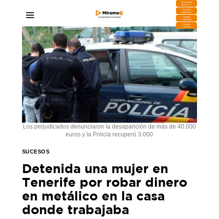
DESCARGA
MIRAPLAY
Buzón de
Sugerencias
Contratar
Publicidad
Contacto
Comercial
Los perjudicados denunciaron la desaparición de más de 40.000
euros y la Policía recuperó 3.000
SUCESOS
Detenida una mujer en
Tenerife por robar dinero
en metálico en la casa
donde trabajaba