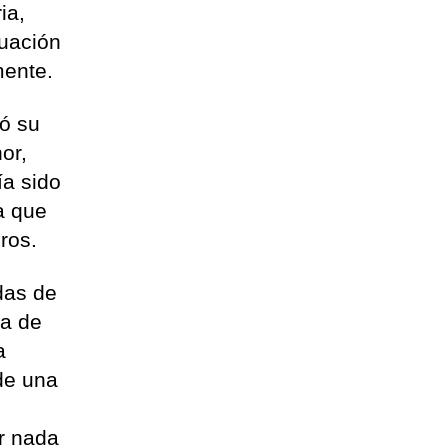
ia,
tuación
mente.
tó su
or,
ía sido
da que
ros.
das de
na de
a
de una
ar nada