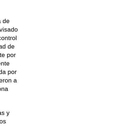
a de
 visado
ontrol
dad de
te por
ente
da por
eron a
ona
as y
Los