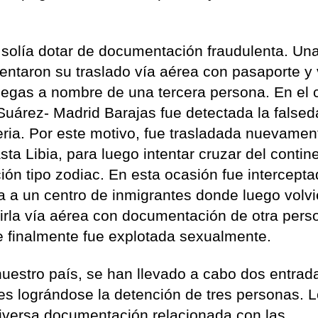
s solía dotar de documentación fraudulenta. Un
tentaron su traslado vía aérea con pasaporte y
iegas a nombre de una tercera persona. En el c
 Suárez- Madrid Barajas fue detectada la false
ria. Por este motivo, fue trasladada nuevamen
sta Libia, para luego intentar cruzar del contin
ón tipo zodiac. En esta ocasión fue intercepta
a a un centro de inmigrantes donde luego volvi
cirla vía aérea con documentación de otra pers
de finalmente fue explotada sexualmente.
nuestro país, se han llevado a cabo dos entrad
ares lográndose la detención de tres personas. 
diversa documentación relacionada con las