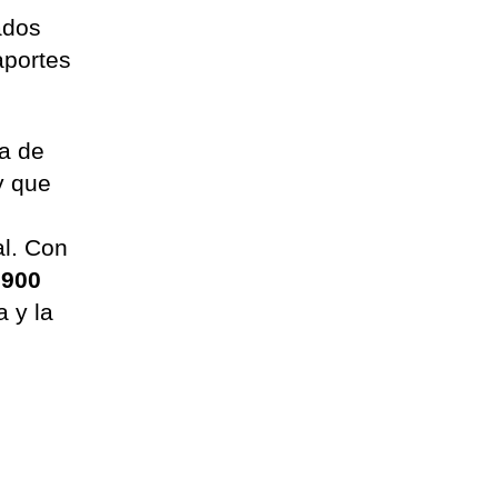
ados
aportes
ta de
y que
al. Con
 900
 y la