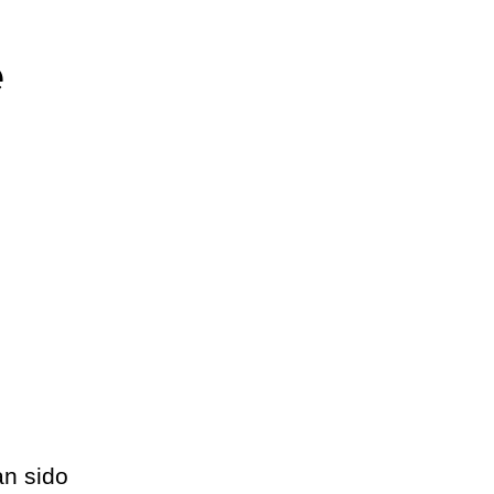
e
an sido