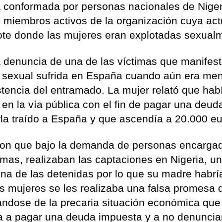
a conformada por personas nacionales de Niger
o miembros activos de la organización cuya ac
rote donde las mujeres eran explotadas sexual
a denuncia de una de las víctimas que manifes
ón sexual sufrida en España cuando aún era men
stencia del entramado. La mujer relató que hab
n en la vía pública con el fin de pagar una deu
rla traído a España y que ascendía a 20.000 eu
ron que bajo la demanda de personas encarga
timas, realizaban las captaciones en Nigeria, u
 una de las detenidas por lo que su madre habrí
as mujeres se les realizaba una falsa promesa 
ándose de la precaria situación económica que
iga a pagar una deuda impuesta y a no denunci