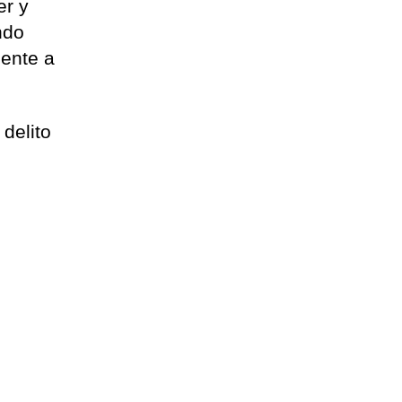
er y
ndo
mente a
delito