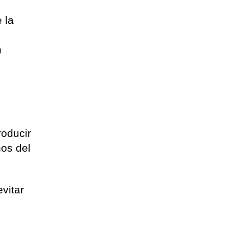
 la
n
roducir
nos del
evitar