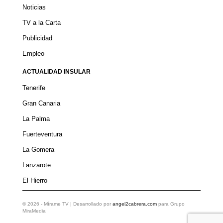
Noticias
TV a la Carta
Publicidad
Empleo
ACTUALIDAD INSULAR
Tenerife
Gran Canaria
La Palma
Fuerteventura
La Gomera
Lanzarote
El Hierro
©
2026
- Mírame TV | Desarrollado por
angel2cabrera.com
para Grupo
MiraMedia