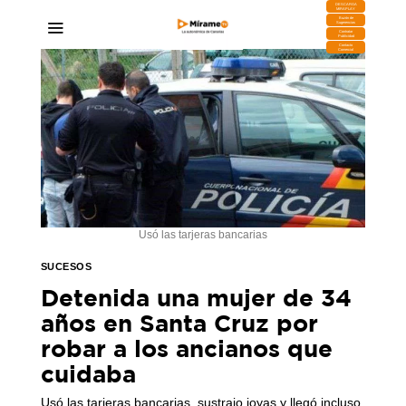
DESCARGA
MIRAPLAY
Buzón de
Sugerencias
Contratar
Publicidad
Contacto
Comercial
Usó las tarjeras bancarias
SUCESOS
Detenida una mujer de 34
años en Santa Cruz por
robar a los ancianos que
cuidaba
Usó las tarjeras bancarias, sustrajo joyas y llegó incluso