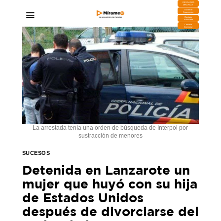
DESCARGA
MIRAPLAY
Buzón de
Sugerencias
Contratar
Publicidad
Contacto
Comercial
La arrestada tenía una orden de búsqueda de Interpol por
sustracción de menores
SUCESOS
Detenida en Lanzarote un
mujer que huyó con su hija
de Estados Unidos
después de divorciarse del