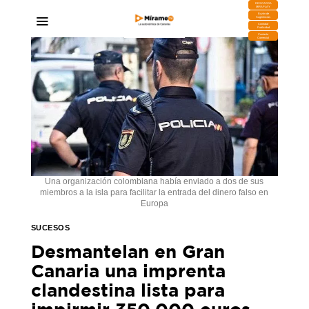
DESCARGA
MIRAPLAY
Buzón de
Sugerencias
Contratar
Publicidad
Contacto
Comercial
Una organización colombiana había enviado a dos de sus
miembros a la isla para facilitar la entrada del dinero falso en
Europa
SUCESOS
Desmantelan en Gran
Canaria una imprenta
clandestina lista para