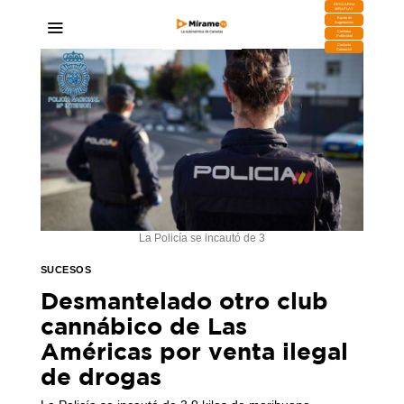
DESCARGA
MIRAPLAY
Buzón de
Sugerencias
Contratar
Publicidad
Contacto
Comercial
La Policía se incautó de 3
SUCESOS
Desmantelado otro club
cannábico de Las
Américas por venta ilegal
de drogas