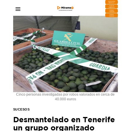
DESCARGA
MIRAPLAY
Buzón de
Sugerencias
Contratar
Publicidad
Contacto
Comercial
Cinco personas investigadas por robos valorados en cerca de
40.000 euros
SUCESOS
Desmantelado en Tenerife
un grupo organizado