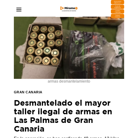
DESCARGA
MIRAPLAY
Buzón de
Sugerencias
Contratar
Publicidad
Contacto
Comercial
armas desmantelamiento
GRAN CANARIA
Desmantelado el mayor
taller ilegal de armas en
Las Palmas de Gran
Canaria