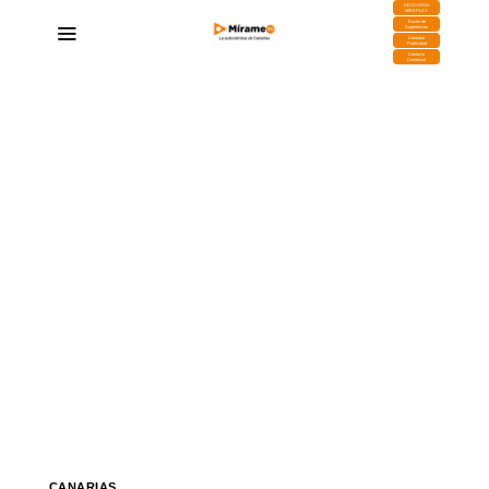
DESCARGA
MIRAPLAY
Buzón de
Sugerencias
Contratar
Publicidad
Contacto
Comercial
CANARIAS