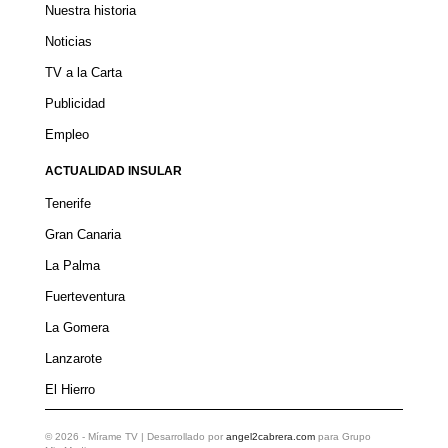
Nuestra historia
Noticias
TV a la Carta
Publicidad
Empleo
ACTUALIDAD INSULAR
Tenerife
Gran Canaria
La Palma
Fuerteventura
La Gomera
Lanzarote
El Hierro
©
2026
- Mírame TV | Desarrollado por
angel2cabrera.com
para Grupo