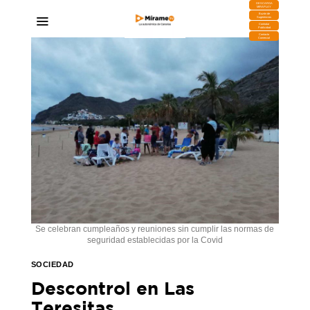
DESCARGA
MIRAPLAY
Buzón de
Sugerencias
Contratar
Publicidad
Contacto
Comercial
Se celebran cumpleaños y reuniones sin cumplir las normas de
seguridad establecidas por la Covid
SOCIEDAD
Descontrol en Las
Teresitas