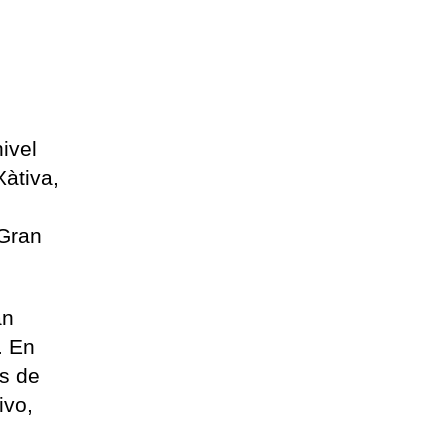
ivel
Xàtiva,
 Gran
an
. En
is de
ivo,