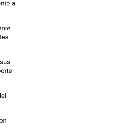
ente a
.
ente
ales
 sus
orte
del
ron