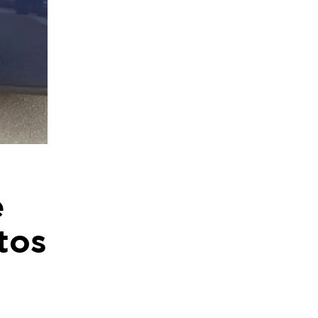
e
tos