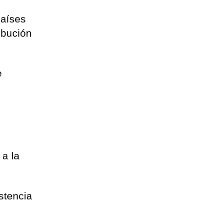
Países
ibución
e
 a la
stencia