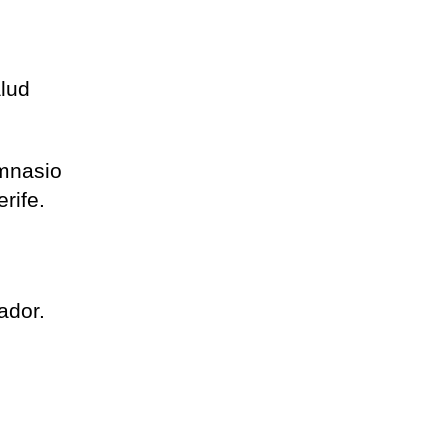
alud
imnasio
rife.
ador.