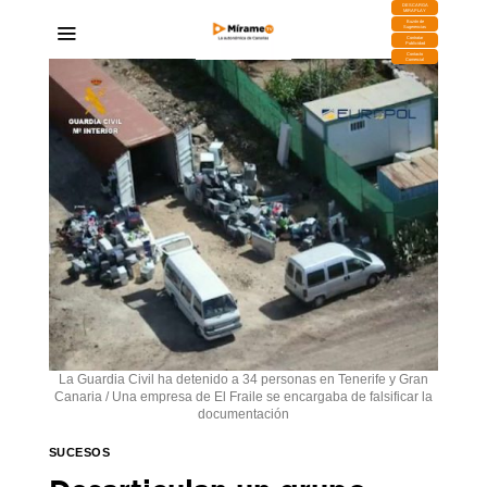
DESCARGA
MIRAPLAY
Buzón de
Sugerencias
Contratar
Publicidad
Contacto
Comercial
La Guardia Civil ha detenido a 34 personas en Tenerife y Gran
Canaria / Una empresa de El Fraile se encargaba de falsificar la
documentación
SUCESOS