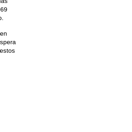
nas
169
o.
 en
espera
restos