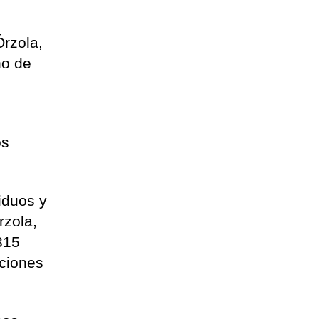
Órzola,
no de
os
iduos y
rzola,
315
aciones