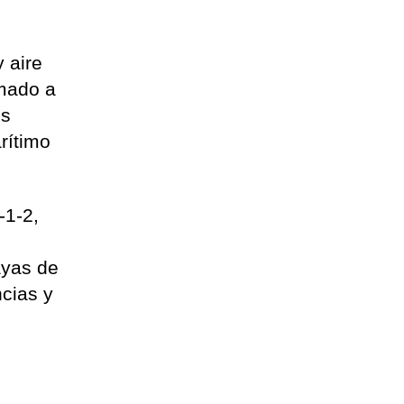
 aire
rmado a
es
rítimo
-1-2,
ayas de
cias y