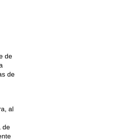
e de
a
as de
a, al
a de
ente