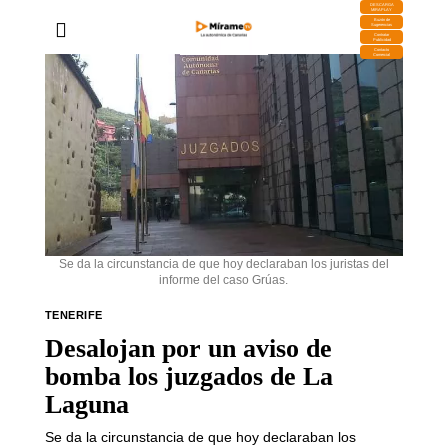
DESCARGA
MIRAPLAY
Buzón de
Sugerencias
Contratar
Publicidad
Contacto
Comercial
Se da la circunstancia de que hoy declaraban los juristas del
informe del caso Grúas.
TENERIFE
Desalojan por un aviso de
bomba los juzgados de La
Laguna
Se da la circunstancia de que hoy declaraban los