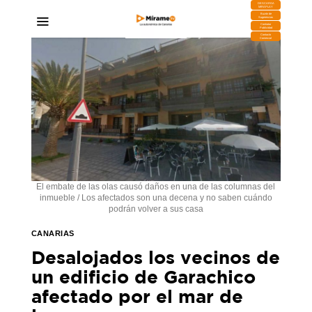
DESCARGA
MIRAPLAY
Buzón de
Sugerencias
Contratar
Publicidad
Contacto
Comercial
El embate de las olas causó daños en una de las columnas del
inmueble / Los afectados son una decena y no saben cuándo
podrán volver a sus casa
CANARIAS
Desalojados los vecinos de
un edificio de Garachico
afectado por el mar de