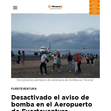
DESCARGA
MIRAPLAY
Buzón de
Sugerencias
Contratar
Publicidad
Contacto
Comercial
Dos jóvenes alertaron de amenaza de bomba en “broma”
FUERTEVENTURA
Desactivado el aviso de
bomba en el Aeropuerto